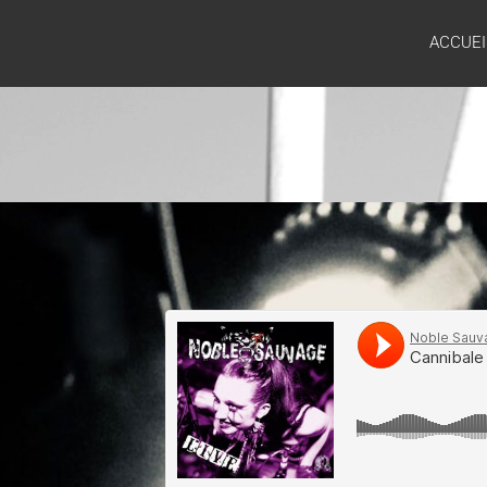
NOBLE
ACCUEI
SAUVAGE
Une vie
à vivre,
l’éternité
pour
dormir.