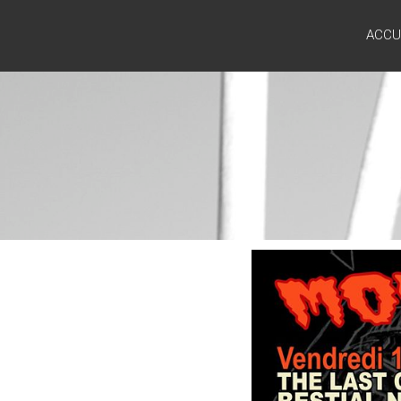
NOBLE
ACCU
SAUVAGE
Une vie
à vivre,
l’éternité
pour
dormir.